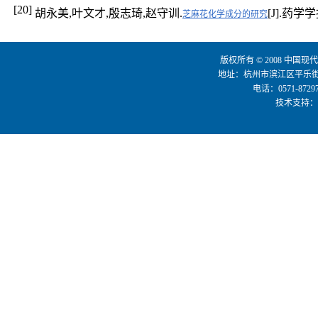
[20]
胡永美,叶文才,殷志琦,赵守训.
[J].药学学报,
芝麻花化学成分的研究
版权所有 © 2008 中国现代
地址：杭州市滨江区平乐街3
电话：0571-8729
技术支持：