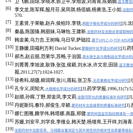
卫飞鹏,田琼,李晓冰,郭卫平,李旭波,刘菁菁,陈娟娟.
蓝玉簪龙
[6]
李文龙,陈军辉,殷月芬,吴凤琪,杨佰娟,杨黄浩,王小如.
龙胆
570.
[7]
王素贤,于荣敏,赵卉,侯柏玲,李铣.
[J]
鸦胆子根化学成分的研究
[8]
秦晶,陈国锋,韩丽妹,马琳怡,王建新.
龙胆药材及龙胆总苷提取物的
[9]
韩金美,乌力吉,王树梅,乌日罕,萨础拉.
基于UPLC-Q-TOF-M
[10]
王静媛,田福利方利 David Tucker.
[J].
蒙椴树叶化学成分的研究
[11]
郝杰,赵云丽,范荣华,苏畅,于治国.
滴水珠生品与炮制品化学成分的
[12]
刘菁菁,李旭波,耿铮,张弦,侯颖,刘水冰,许文忠,田琼.
蓝玉簪
报,2011,27(7):1024-1027.
[13]
徐希科,胡疆,柳润辉,张川,周耘,张卫东.
[
无花果根化学成分研究
[14]
孔令义,闵知大.
[J].药学学报,1996,31(7):52
大戟根化学成分的研究
[15]
赵顺,孙辉,丁野,郑金凤,李文莉.
[J
龙胆泻肝丸的质量标准补充研究
[16]
丹妮斯玛,春玲,郝俊生,辛颖.
[J]
蒙药材东北齿缘草的质量标准研究
[17]
娜仁图雅,籍学伟,韩塔娜,高磊,郑健.
蒙药材蓝盆花指纹图谱及一
[18]
苏媛,刘安平,刘学良,李维业,韩天楚,杨增亮,王开祥,刘海青
[19]
龙胆药材中龙胆苦苷、马钱酸含量测定与其外观性状的相关性及质量等级标