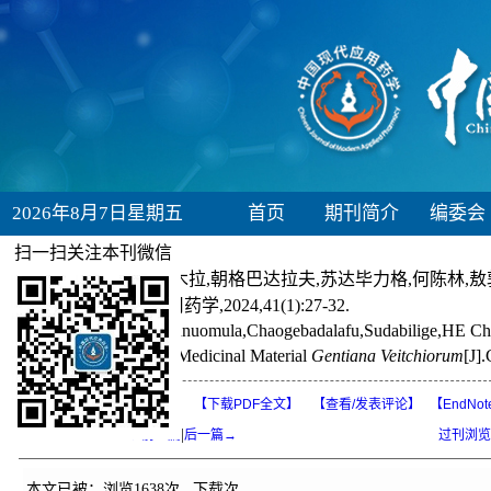
2026年8月7日星期五
首页
期刊简介
编委会
扫一扫关注本刊微信
引用本文:
宝钢,图诺木拉,朝格巴达拉夫,苏达毕力格,何陈林,敖
国现代应用药学,2024,41(1):27-32.
Baogang,Tunuomula,Chaogebadalafu,Sudabilige,HE Chenl
Mongolian Medicinal Material
Gentiana Veitchiorum
[J]
【打印本页】
【HTML】
【下载PDF全文】
【
查看/发表评论
】
【EndNot
|
←前一篇
后一篇→
过刊浏览
本文已被：浏览
1638
次 下载
次