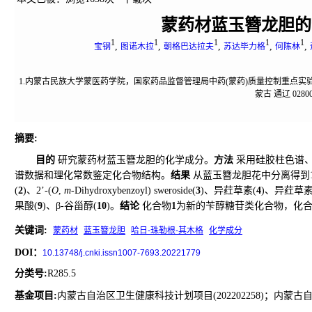
蒙药材蓝玉簪龙胆的
1
1
1
1
1
,
,
,
,
,
宝钢
图诺木拉
朝格巴达拉夫
苏达毕力格
何陈林
1.内蒙古民族大学蒙医药学院，国家药品监督管理局中药(蒙药)质量控制重点实验室，
蒙古 通辽 02800
摘要
:
目的
研究蒙药材蓝玉簪龙胆的化学成分。
方法
采用硅胶柱色谱、S
谱数据和理化常数鉴定化合物结构。
结果
从蓝玉簪龙胆花中分离得到1
(
2
)、2’-(
O
,
m
-Dihydroxybenzoyl) sweroside(
3
)、异荭草素(
4
)、异荭草素-
果酸(
9
)、β-谷甾醇(
10
)。
结论
化合物
1
为新的苄醇糖苷类化合物，化
关键词
:
蒙药材
蓝玉簪龙胆
哈日-珠勒根-其木格
化学成分
DOI：
10.13748/j.cnki.issn1007-7693.20221779
分类号
:
R285.5
基金项目:
内蒙古自治区卫生健康科技计划项目(202202258)；内蒙古自治