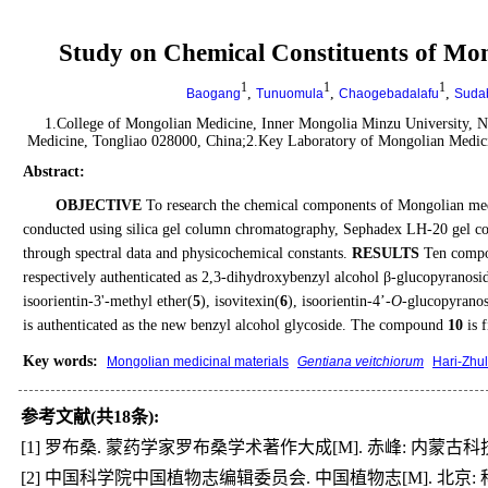
Study on Chemical Constituents of Mo
1
1
1
,
,
,
Baogang
Tunuomula
Chaogebadalafu
Sudab
1.College of Mongolian Medicine, Inner Mongolia Minzu University, N
Medicine, Tongliao 028000, China;2.Key Laboratory of Mongolian Medici
Abstract
:
OBJECTIVE
To research the chemical components of Mongolian med
conducted using silica gel column chromatography, Sephadex LH-20 gel c
through spectral data and physicochemical constants.
RESULTS
Ten compou
respectively authenticated as 2,3-dihydroxybenzyl alcohol β-glucopyranosi
isoorientin-3'-methyl ether(
5
), isovitexin(
6
), isoorientin-4’-
O
-glucopyranos
is authenticated as the new benzyl alcohol glycoside. The compound
10
is f
Key words
:
Mongolian medicinal materials
Gentiana veitchiorum
Hari-Zhu
参考文献(共18条):
[1] 罗布桑. 蒙药学家罗布桑学术著作大成[M]. 赤峰: 内蒙古科技技术出版社
[2] 中国科学院中国植物志编辑委员会. 中国植物志[M]. 北京: 科学出版