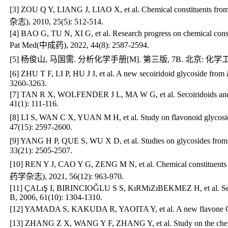
[3] ZOU Q Y, LIANG J, LIAO X, et al. Chemical constituents from
杂志), 2010, 25(5): 512-514.
[4] BAO G, TU N, XI G, et al. Research progress on chemical const
Pat Med(中成药), 2022, 44(8): 2587-2594.
[5] 杨俊山, 马国需. 分析化学手册[M]. 第三版, 7B. 北京: 化学工业出
[6] ZHU T F, LI P, HU J J, et al. A new secoiridoid glycoside from
3260-3263.
[7] TAN R X, WOLFENDER J L, MA W G, et al. Secoiridoids and 
41(1): 111-116.
[8] LI S, WAN C X, YUAN M H, et al. Study on flavonoid glycos
47(15): 2597-2600.
[9] YANG H P, QUE S, WU X D, et al. Studies on glycosides fro
33(21): 2505-2507.
[10] REN Y J, CAO Y G, ZENG M N, et al. Chemical constituents 
药学杂志), 2021, 56(12): 963-970.
[11] ÇALıŞ I, BIRINCIOǦLU S S, KıRMıZıBEKMEZ H, et al. Sec
B, 2006, 61(10): 1304-1310.
[12] YAMADA S, KAKUDA R, YAOITA Y, et al. A new flavone C
[13] ZHANG Z X, WANG Y F, ZHANG Y, et al. Study on the chem