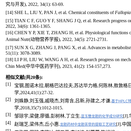
究与开发), 2022, 34(1): 63-69.
[14] SHE L, LIU Y, PAN J, et al. Chemical constituents of
Fallopia
[15] TIAN C F, GUO Y F, SHANG J Q, et al. Research progress 
2022, 34(6): 1361-1365.
[16] CHEN Y P, XIE T, ZHANG H, et al. Physiological functions of β
Animal Nutr(动物营养学报), 2022, 34(5): 2721-2731.
[17] SUN X G, ZHANG J, PANG X, et al. Advances in metabolism 
51(11): 3078-3089.
[18] LI P H, LIU W, WANG A H, et al. Research progress on mechanis
Chin Med(中华中医药学刊), 2023, 41(2): 154-157,273.
相似文献(共20条):
[1]
宝钢,图诺木拉,朝格巴达拉夫,苏达毕力格,何陈林,敖敦格
学,2024,41(1):27-32.
[2]
刘姝静,刘玉强,戚晓杰,刘育含,吕新,孙建之,才谦.
基于HPL
学,2018,35(7):1012-1015.
[3]
邹琼宇,梁健,廖循,彭树林,丁立生.
[J]
蓝玉簪龙胆的化学成分研究
[4]
赵瑞芝,梁伟杰,丘小惠.
[J].中国
龙胆药材中龙胆苦苷的提取工艺研究
[5]