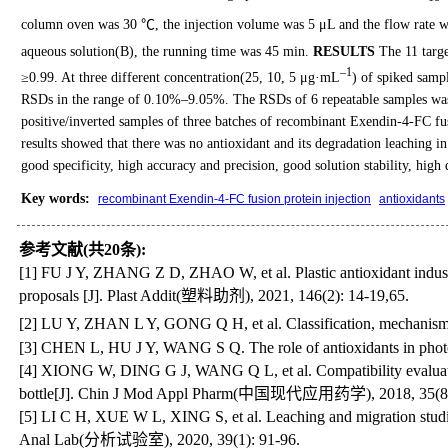
column oven was 30 ℃, the injection volume was 5 μL and the flow rate 
aqueous solution(B), the running time was 45 min.
RESULTS
The 11 targe
–1
≥0.99. At three different concentration(25, 10, 5 μg·mL
) of spiked samp
RSDs in the range of 0.10%–9.05%. The RSDs of 6 repeatable samples wa
positive/inverted samples of three batches of recombinant Exendin-4-FC fu
results showed that there was no antioxidant and its degradation leaching in
good specificity, high accuracy and precision, good solution stability, high 
Key words
:
recombinant Exendin-4-FC fusion protein injection
antioxidants
参考文献(共20条):
[1] FU J Y, ZHANG Z D, ZHAO W, et al. Plastic antioxidant industr
proposals [J]. Plast Addit(塑料助剂), 2021, 146(2): 14-19,65.
[2] LU Y, ZHAN L Y, GONG Q H, et al. Classification, mechanism 
[3] CHEN L, HU J Y, WANG S Q. The role of antioxidants in photop
[4] XIONG W, DING G J, WANG Q L, et al. Compatibility evaluation
bottle[J]. Chin J Mod Appl Pharm(中国现代应用药学), 2018, 35(8):
[5] LI C H, XUE W L, XING S, et al. Leaching and migration studies
Anal Lab(分析试验室), 2020, 39(1): 91-96.