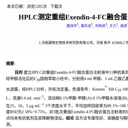
本文已被：浏览
1281
次 下载
次
HPLC测定重组Exendin-4-F
1
1
1
1
,
,
,
,
鹿泽华
冀苏龙
刘帅虎
王力
高彦
1.河南晟明生物技术研究院有限公司，河南 新乡 453000;2
摘要
:
目的
建立HPLC对重组Exendin-4-FC融合蛋白注射液中11种
经甲醇活化后的C
固相萃取小柱中，分别用4 mL甲醇、5 mL乙酸乙酯
18
®
水滤膜，经HPLC分析，外标法定量。色谱条件：Kinetex
XB-C
10
18
–1
L，流速0.4 mL·min
，流动相0.1%甲酸-甲醇(A)-0.1%甲酸水溶液(B)
–1
在25，10，5 μg·mL
3个浓度水平下，平均加样回收率为88.1%~106.5%
度RSD为2.58%~9.75%，对3批次重组Exendin-4-FC融合蛋
点均未有抗氧剂及其降解物浸出。
结论
该方法专属性好、准确度与精
测。