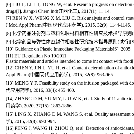
[6] LIU L, LI T T, TONG W, et al. Research progress on detection of
drugs[J]. Jiangxi Chem Ind(江西化工), 2017(1): 11-14.
[7] REN W X, WENG X M, LIU C. Risk analysis and control strategi
J Mod Appl Pharm(中国现代应用药学), 2015, 32(9): 1144-1146.
[8] 化学药品注射剂与塑料包装材料相容性研究技术指导原则(试行)[S
[9] 化学药品与弹性体密封件相容性研究技术指导原则(试行)[S]. 
[10] Guidance on Plastic Immediate Packaging Materials[S]. 2005.
[11] EU Regulation No 10/2011.
Plastic materials and articles intended to come int contact with food[
[12] CHEN Y, JIN L, YU H, et al. Content determination of antiox
Appl Pharm(中国现代应用药学), 2015, 32(8): 963-965.
[13] MENG Y F. Feasibility study on the infusion packaged with
代应用药学), 2016, 33(4): 455-460.
[14] ZHANG D M, YU M Y, LIU W K, et al. Study of 11 antiox
用药学), 2020, 37(15): 1862-1866.
[15] LING X, ZHANG D M, WANG S, et al. Quality assessment 
学), 2015, 32(8): 990-994.
[16] PENG J, WANG H, ZHOU Q, et al. Detection of antioxidants, bu