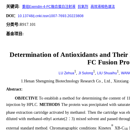
关键词
:
重组Exendin-4-FC融合蛋白注射液
抗氧剂
高效液相色谱法
DOI：
10.13748/j.cnki.issn1007-7693.20223808
分类号
:
R917.101
基金项目:
Determination of Antioxidants and Their
FC Fusion Pro
1
1
1
,
,
,
LU Zehua
JI Sulong
LIU Shuaihu
WANG
1.Henan Shengming Biotechnology Research Co., Ltd., Xinxiang 
Abstract
:
OBJECTIVE
To establish a method for determining the content of 1
injection by HPLC.
METHODS
The protein was precipitated with saturate
phase extraction cartridge activated by methanol. Then the cartridge was e
diluted with methanol-ethyl acetate(2∶3) mixed solvent and passed throu
®
external standard method. Chromatographic conditions: Kinetex
XB-C
1
18