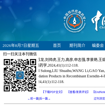
2026年8月7日星期五
首页
期刊简介
编委会
扫一扫关注本刊微信
引用本文:
鹿泽华,冀苏龙,刘帅虎,王力,高彦,申志强,李景艳,王斌.
国现代应用药学,2024,41(1):112-118.
LU Zehua,JI Sulong,LIU Shuaihu,WANG Li,GAO Yan,S
Their Degradation Products in Recombinant Exendin
用药学),2024,41(1):112-118.
【打印本页】
【HTML】
【下载PDF全文】
【
查看/发表评论
】
【EndNot
|
←前一篇
后一篇→
过刊浏览