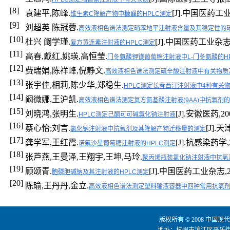
[8]
袁建平,陈峰.
[J].中国医药工业杂
维生素C降解产物中糠醛的HPLC测定
[9]
刘超英 陈冠蓉.
高效液相色谱法测定硝苯地平注射液含量及其稳定性的
[10]
杜兴 阚学瑾.
[J].中国医药工业杂志,199
复方黄连素注射液的HPLC测定
[11]
高春,戴红,姚瑛,高恒莹.
门冬氨酸钾镁葡萄糖注射液中L-门冬氨酸的H
[12]
费瑞娟,陈祥峰,倪静文.
高效液相色谱法测定硫辛酸注射液中有关物质
[13]
张宇佳,相莉,陈少华,郑稳生.
HPLC测定长春西汀注射液中4种有关
[14]
阚微娜,王沪凯.
高效液相色谱法测定复方氨基酸注射液(9AA)中抗氧剂
[15]
刘晓鸿,张明生.
[J].安徽医药,2003
HPLC测定己酮可可碱氯化钠注射液
[16]
蔡心怡;刘言.
[J].天
氯化钠注射液中抗氧剂及其降解产物迁移量的测定
[17]
龚学军,王红霞.
[J].抗感染药学,20
诺氟沙星葡萄糖注射液的HPLC测定
[18]
张芦燕,王曼泽,王翔宇,王坤,马玲.
聚丙烯瓶装氯化钠注射液中抗氧
[19]
顾颂青.
[J].中国医药工业杂志,2002
胞磷胆碱钠及其注射液的HPLC测定
[20]
陈瑜,王丹丹,金立.
高效液相色谱法测定塑料输液容器中四种常用抗氧
版权所有 © 2008 中国现代