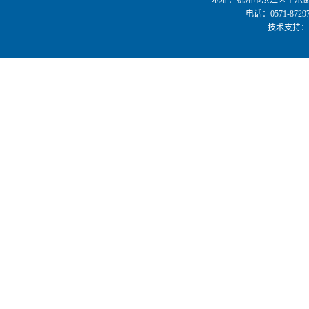
地址：杭州市滨江区平乐街3
电话：0571-8729
技术支持：