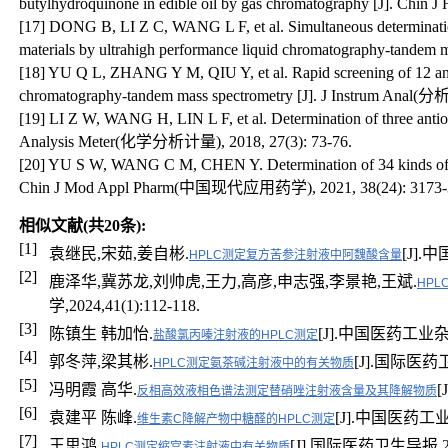
butylhydroquinone in edible oil by gas chromatography [J]. C
[17] DONG B, LI Z C, WANG L F, et al. Simultaneous determination 
materials by ultrahigh performance liquid chromatography-tande
[18] YU Q L, ZHANG Y M, QIU Y, et al. Rapid screening of 12 antio
chromatography-tandem mass spectrometry [J]. J Instrum Anal
[19] LI Z W, WANG H, LIN L F, et al. Determination of three antio
Analysis Meter(化学分析计量), 2018, 27(3): 73-76.
[20] YU S W, WANG C M, CHEN Y. Determination of 34 kinds of ant
Chin J Mod Appl Pharm(中国现代应用药学), 2021, 38(24): 3173-
相似文献(共20条):
[1]
袁继民,宋茹,姜自彬.
[J].中
HPLC测定复方苦参注射液中阿魏酸含量
[2]
鹿泽华,冀苏龙,刘帅虎,王力,高彦,申志强,李景艳,王斌.
HPL
学,2024,41(1):112-118.
[3]
陈镇生 韩加怡.
[J].中国医药工业杂志,1
盐酸氯丙嗪注射液的HPLC测定
[4]
郭冬萍,梁其彬.
[J].国际医药卫生
HPLC测定氨茶碱注射液中的有关物质
[5]
冯明霞 高华.
[
反相高效液相色谱法测定替硝唑注射液含量及其降解物质
[6]
袁建平 陈峰.
[J].中国医药工业杂志
维生素C降解产物中糖醛的HPLC测定
[7]
王思鸿.
[J].国际医药卫生导报,2008
HPLC测定缩宫素注射液中有关物质